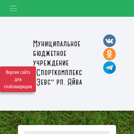
Муниципальное
бюджетное
учреждение
"Спорткомплекс
Версия сайта
для
"Зевс" рп. Яйва
слабовидящих