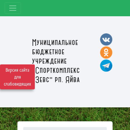
Муниципальное
бюджетное
учреждение
"Спорткомплекс
Версия сайта
для
"Зевс" рп. Яйва
слабовидящих