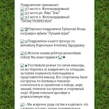
Поздравление принимают:
1 место п. Железнодорожный
2 место рп. Яйва "Зевс"
3 место п. Железнодорожный
"ПРОМСТРОЙРЕГИОН"
Отдельно поздравляем Ерёменко Влада
награжден кубком "Лучший игрок"
Поздравляем нашего тренера по
волейболу Корнельзен Алевтину Эдуардовну
Желаем нашим ребятам дальнейших
побед! Мы вами гордимся!
Участвовали разные по силам команды,
но все боролись за каждый мяч на площадке,
заставляя нервничать болельщиков и
представителей команд. Все спортсмены были
настроены по-боевому и показали
сплочённость и стремление к победе, море
эмоций, отличное настроение и спортивный
азарт. Игроки показали красивую и
результативную игру.
Мы искренне рады гостям и надеемся, что
у каждого остались только положительные