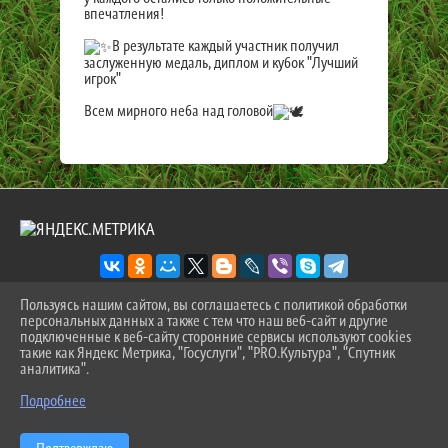
впечатления!
В результате каждый участник получил
заслуженную медаль, диплом и кубок "Лучший
игрок"
Всем мирного неба над головой
Пользуясь нашим сайтом, вы соглашаетесь с политикой обработки
персональных данных а также с тем что наш веб-сайт и другие
2026 Г. SPORT-ZEVS.RU
подключенные к веб-сайту сторонние сервисы используют cookies
ВХОД
такие как Яндекс Метрика, "Госуслуги", "PRO.Культура", "Спутник
КАРТА САЙТА
аналитика".
^
ПОЛИТИКА ОБРАБОТКИ ПЕРСОНАЛЬНЫХ ДАННЫХ
Подробнее
СДЕЛАНО НА KUBCMS
РАЗРАБОТКА И ПОДДЕРЖКА