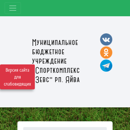
Муниципальное
бюджетное
учреждение
"Спорткомплекс
Версия сайта
для
"Зевс" рп. Яйва
слабовидящих