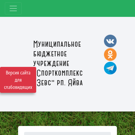
Муниципальное
бюджетное
учреждение
"Спорткомплекс
Версия сайта
для
"Зевс" рп. Яйва
слабовидящих