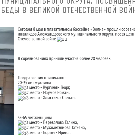
 МУНИЦИПАЛЬНОГО ОКРУГА, ПОСВЯЩЕНН
БЕДЫ В ВЕЛИКОЙ ОТЕЧЕСТВЕННОЙ ВОЙН
Сегодня 8 мая в плавательном бассейне «Волна» прошли соревн
инвалидов Александровского муниципального округа, посвященн
Отечественной войне
В соревнованиях приняли участие более 20 человек.
Поздравления принимают:
20-35 лет мужчины
1 место - Кургинян Георг,
2 место - Наумов Роман,
3 место - Хлыстиков Степан.
55-65 лет женщины
1 место - Перевалова Галина,
2 место - Мухаметзянова Татьяна,
3 место - Бортняк Ирина.