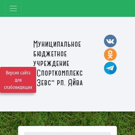
Муниципальное
бюджетное
учреждение
"Спорткомплекс
Версия сайта
для
"Зевс" рп. Яйва
слабовидящих