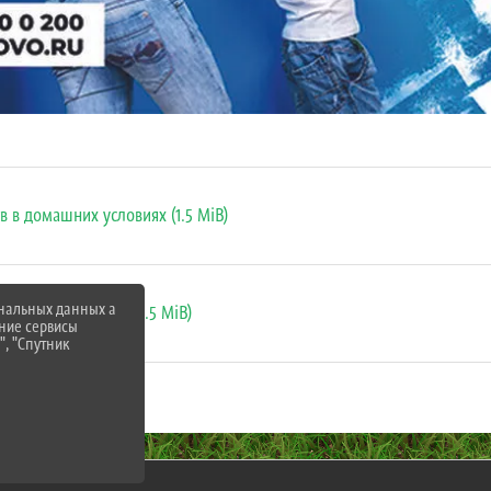
в в домашних условиях (1.5 MiB)
ональных данных а
 и вакцинацией_ (6.5 MiB)
нние сервисы
", "Спутник