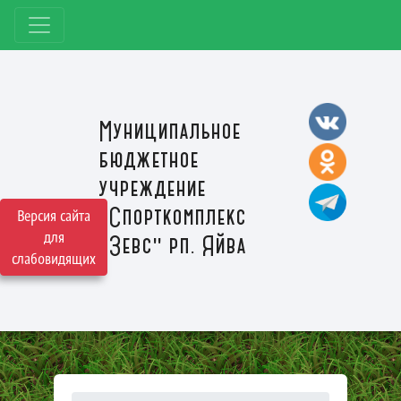
Муниципальное
бюджетное
учреждение
"Спорткомплекс
Версия сайта
для
"Зевс" рп. Яйва
слабовидящих