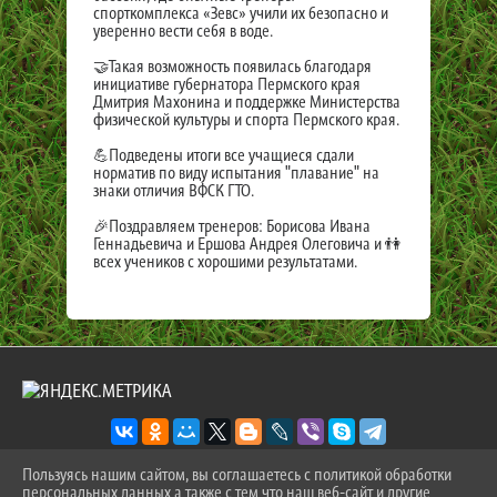
спорткомплекса «Зевс» учили их безопасно и
уверенно вести себя в воде.
🤝Такая возможность появилась благодаря
инициативе губернатора Пермского края
Дмитрия Махонина и поддержке Министерства
физической культуры и спорта Пермского края.
💪Подведены итоги все учащиеся сдали
норматив по виду испытания "плавание" на
знаки отличия ВФСК ГТО.
🎉Поздравляем тренеров: Борисова Ивана
Геннадьевича и Ершова Андрея Олеговича и 👫
всех учеников с хорошими результатами.
Пользуясь нашим сайтом, вы соглашаетесь с политикой обработки
персональных данных а также с тем что наш веб-сайт и другие