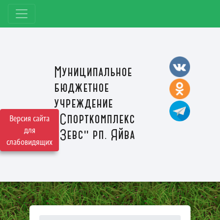
Муниципальное
бюджетное
учреждение
"Спорткомплекс
Версия сайта
для
"Зевс" рп. Яйва
слабовидящих