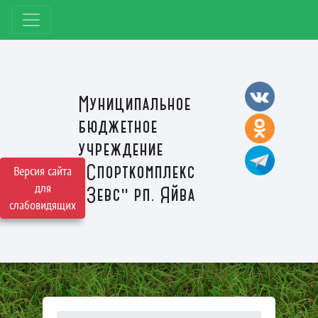
Муниципальное
бюджетное
учреждение
"Спорткомплекс
Версия сайта
для
"Зевс" рп. Яйва
слабовидящих