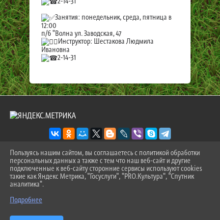
2-14-31
Занятия: понедельник, среда, пятница в
12:00
п/б "Волна ул. Заводская, 47
Инструктор: Шестакова Людмила
Ивановна
2-14-31
Пользуясь нашим сайтом, вы соглашаетесь с политикой обработки
персональных данных а также с тем что наш веб-сайт и другие
2026 Г. SPORT-ZEVS.RU
подключенные к веб-сайту сторонние сервисы используют cookies
ВХОД
такие как Яндекс Метрика, "Госуслуги", "PRO.Культура", "Спутник
КАРТА САЙТА
аналитика".
^
ПОЛИТИКА ОБРАБОТКИ ПЕРСОНАЛЬНЫХ ДАННЫХ
Подробнее
СДЕЛАНО НА KUBCMS