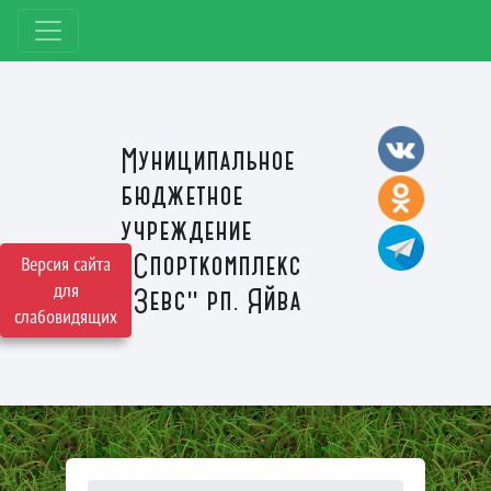
Муниципальное
бюджетное
учреждение
"Спорткомплекс
Версия сайта
для
"Зевс" рп. Яйва
слабовидящих