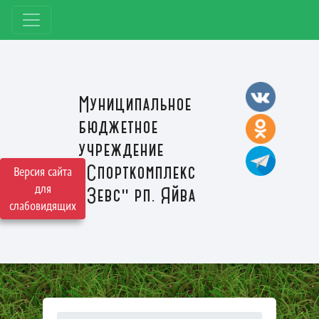
Муниципальное
бюджетное
учреждение
"Спорткомплекс
Версия сайта
для
"Зевс" рп. Яйва
слабовидящих