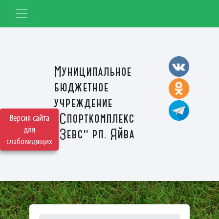
Муниципальное
бюджетное
учреждение
"Спорткомплекс
Версия сайта
для
"Зевс" рп. Яйва
слабовидящих