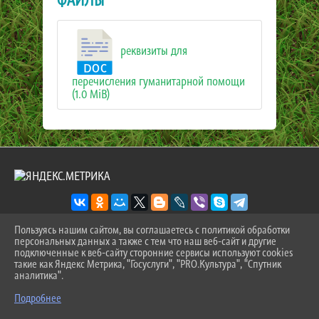
ФАЙЛЫ
реквизиты для
перечисления гуманитарной помощи
(1.0 MiB)
Пользуясь нашим сайтом, вы соглашаетесь с политикой обработки
персональных данных а также с тем что наш веб-сайт и другие
2026 Г. SPORT-ZEVS.RU
подключенные к веб-сайту сторонние сервисы используют cookies
ВХОД
такие как Яндекс Метрика, "Госуслуги", "PRO.Культура", "Спутник
КАРТА САЙТА
аналитика".
^
ПОЛИТИКА ОБРАБОТКИ ПЕРСОНАЛЬНЫХ ДАННЫХ
Подробнее
СДЕЛАНО НА KUBCMS