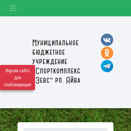
Муниципальное
бюджетное
учреждение
"Спорткомплекс
Версия сайта
для
"Зевс" рп. Яйва
слабовидящих