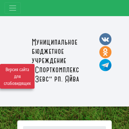
Муниципальное
бюджетное
учреждение
"Спорткомплекс
Версия сайта
для
"Зевс" рп. Яйва
слабовидящих