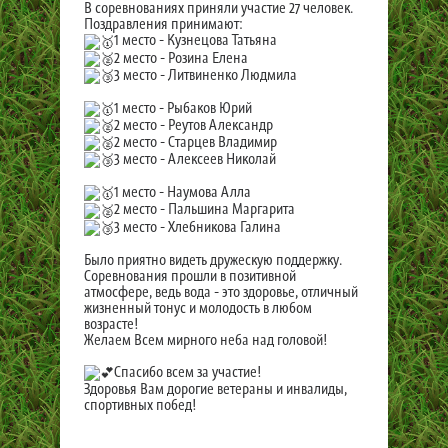
В соревнованиях приняли участие 27 человек.
Поздравления принимают:
1 место - Кузнецова Татьяна
2 место - Розина Елена
3 место - Литвиненко Людмила
1 место - Рыбаков Юрий
2 место - Реутов Александр
2 место - Старцев Владимир
3 место - Алексеев Николай
1 место - Наумова Алла
2 место - Пальшина Маргарита
3 место - Хлебникова Галина
Было приятно видеть дружескую поддержку.
Соревнования прошли в позитивной
атмосфере, ведь вода - это здоровье, отличный
жизненный тонус и молодость в любом
возрасте!
Желаем Всем мирного неба над головой!
Спасибо всем за участие!
Здоровья Вам дорогие ветераны и инвалиды,
спортивных побед!