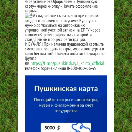
-Все успешно? Оформляем «Пушкинскую
карту» через кнопку «Начать оформление
карты»
Ах да, забыли сказать, что при первом
входе в приложение «Госуслуги.Культура»
нужно согласиться на авторизацию
упрощенной учетной записи на ЕПГУ через
кнопку «Зарегистрироваться» и пройти
стандартный процесс регистрации.
И ВУА-ЛЯ! При наличии пушкинской карты, ты
сможешь посещать театры, музеи, концерты и
кино бесплатно!!! Билеты оплатит Государство!
Группа
https://t.me/pushkinskaya_karta_official
ВК
телефон горячей линии 8-800-100-06-45