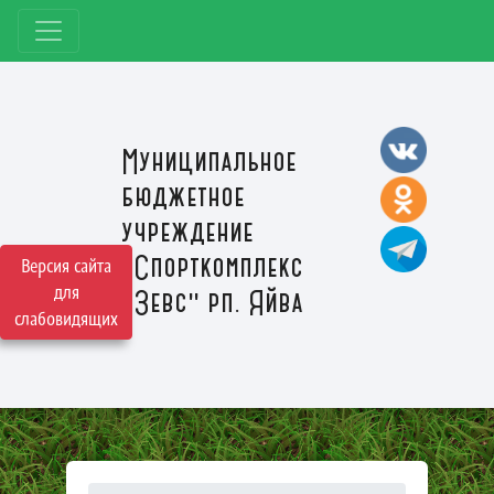
Муниципальное
бюджетное
учреждение
"Спорткомплекс
Версия сайта
для
"Зевс" рп. Яйва
слабовидящих