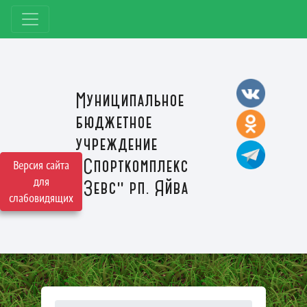
Муниципальное
бюджетное
учреждение
"Спорткомплекс
Версия сайта
для
"Зевс" рп. Яйва
слабовидящих